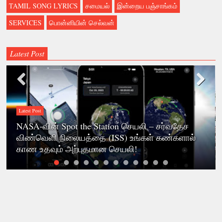
TAMIL SONG LYRICS
சமையல்
இன்றைய பஞ்சாங்கம்
SERVICES
பொன்னியின் செல்வன்
Latest Post
Latest Post
புதுக்கோட்டையில் இருந்து புறப்படும் தொலைதூர
பேருந்துகளின் நேரம் மற்றும் கட்டண விபரம்