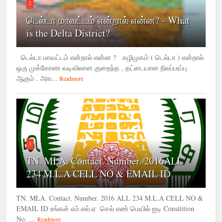
2
டெல்டா மாவட்டம் என்றால் என்ன? - What
is the Delta District?
டெல்டா மாவட்டம் என்றால் என்ன ? கழிமுகம் ( டெல்டா ) என்றால்
ஒரு முக்கோண வடிவிலான குறைந்த , தட்டையான நிலப்பரப்பு
ஆகும் . அங...
Readmore
3
TN. MLA. Contact. Number. 2016ALL
234 M.L.A CELL NO & EMAIL ID
TN. MLA. Contact. Number. 2016 ALL 234 M.L.A CELL NO &
EMAIL ID உங்கள் எம்.எல்.ஏ செல் எண் மெயில் ஐடி Consitition
No. ...
Readmore