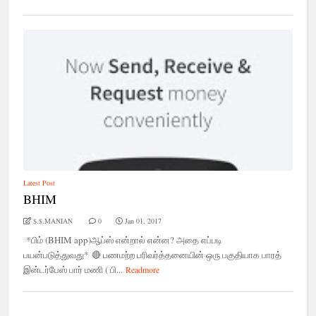
Latest Post
BHIM
$.$.MANIAN
0
Jan 01, 2017
*பிம் (BHIM app)ஆப்ஸ் என்றால் என்ன? அதை எப்படி
பயன்படுத்துவது* 🔴 பணமற்ற பரிவர்த்தனையின் ஒரு பகுதியாக பாரத்
இன்டர்பேஸ் பார் மணி ( பி...
Readmore