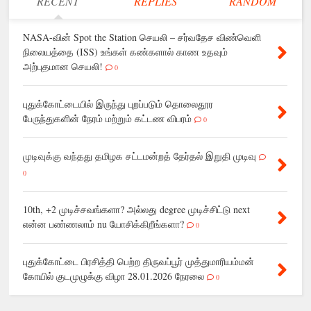
RECENT
REPLIES
RANDOM
NASA-வின் Spot the Station செயலி – சர்வதேச விண்வெளி
நிலையத்தை (ISS) உங்கள் கண்களால் காண உதவும்
அற்புதமான செயலி!
0
புதுக்கோட்டையில் இருந்து புறப்படும் தொலைதூர
பேருந்துகளின் நேரம் மற்றும் கட்டண விபரம்
0
முடிவுக்கு வந்தது தமிழக சட்டமன்றத் தேர்தல் இறுதி முடிவு
0
10th, +2 முடிச்சவங்களா? அல்லது degree முடிச்சிட்டு next
என்ன பண்ணலாம் nu யோசிக்கிறீங்களா?
0
புதுக்கோட்டை பிரசித்தி பெற்ற திருவப்பூர் முத்துமாரியம்மன்
கோயில் குடமுழுக்கு விழா 28.01.2026 நேரலை
0