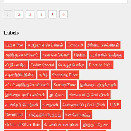
1
2
3
4
5
6
Labels
Latest Post
தமிழ்நாடு செய்திகள்
Covid-19
இந்திய செய்திகள்
அறிந்துகொள்வோம்
உலக செய்திகள்
Update
படித்ததில் பிடித்தது
விழிப்புணர்வு
Today Special
பொழுதுபோக்கு
Election 2021
வரலாற்றில் இன்று
தமிழ்
Shopping Place
சட்டம் அறிந்துகொள்வோம்
StartupsZone
இன்றைய திருக்குறள்
இன்றைய ராசி பலன்கள்
இயற்கை
விளையாட்டு செய்திகள்
சான்றோர் சொற்கள்
கதைகள்
வேலைவாய்ப்பு செய்திகள்
LIVE
Devotional
பார்த்ததில் பிடித்தது
உணவே மருந்து
Gold and Silver Rate
கேண்மின் உணர்மின்
இரத்தம் தேவை